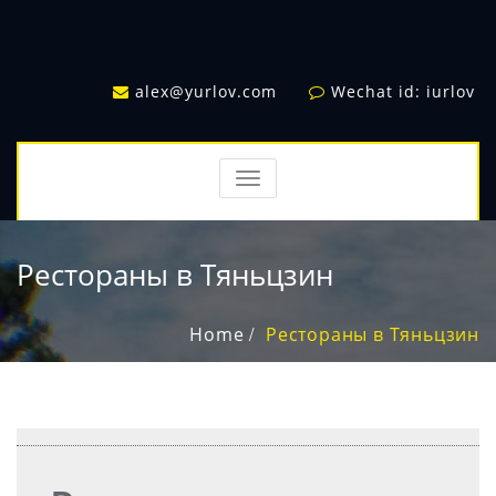
alex@yurlov.com
Wechat id: iurlov
TOGGLE
NAVIGATION
Рестораны в Тяньцзин
Home
Рестораны в Тяньцзин