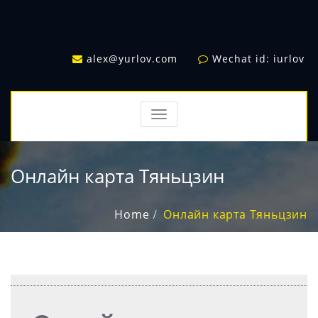
alex@yurlov.com
Wechat id: iurlov
TOGGLE
NAVIGATION
Онлайн карта Тяньцзин
Home
Онлайн карта Тяньцзин